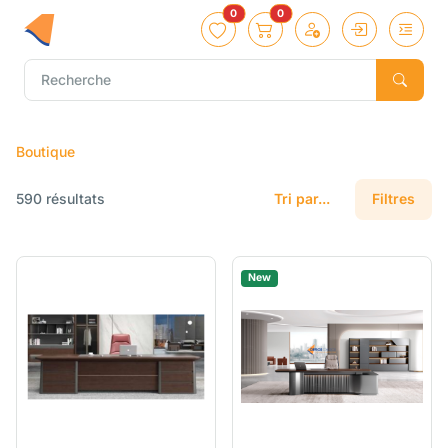
0
0
Boutique
590 résultats
Tri par...
Filtres
New