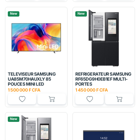
New
New
TELEVISEUR SAMSUNG
REFRIGERATEUR SAMSUNG
UA85M70HAUXLY 85
RF65DG9H0EB1EF MULTI-
POUCES MINI LED
PORTES
1 500 000 F CFA
1 450 000 F CFA
New