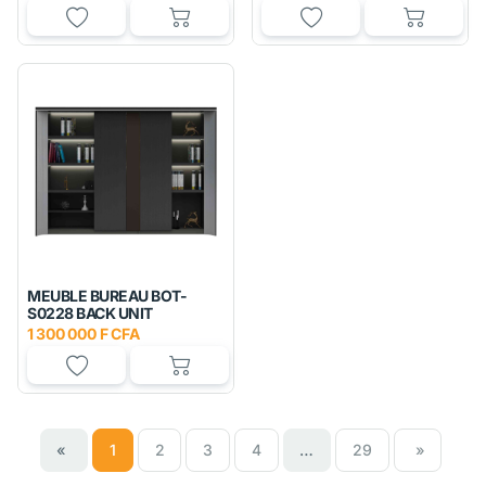
MEUBLE BUREAU BOT-
S0228 BACK UNIT
1 300 000 F CFA
«
1
2
3
4
…
29
»