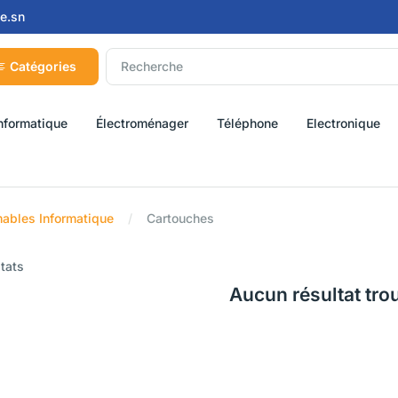
e.sn
Catégories
nformatique
Électroménager
Téléphone
Electronique
bles Informatique
Cartouches
ltats
Aucun résultat tro