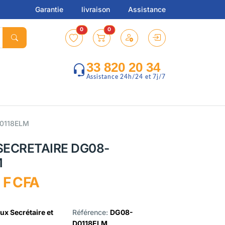
Garantie
livraison
Assistance
0
0
33 820 20 34
Assistance 24h/24 et 7j/7
0118ELM
SECRETAIRE DG08-
M
 F CFA
ux Secrétaire et
Référence:
DG08-
D0118ELM