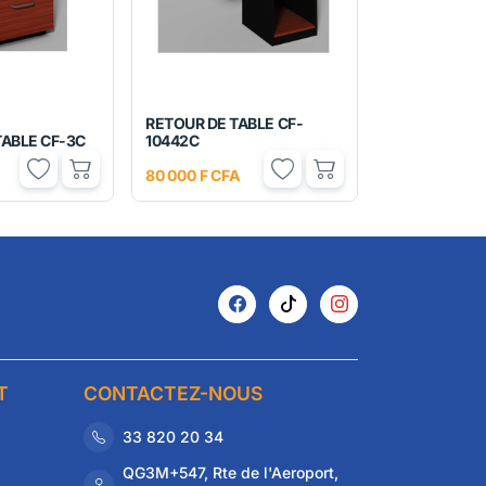
RETOUR DE TABLE CF-
TABLE CF-3C
10442C
80 000 F CFA
T
CONTACTEZ-NOUS
33 820 20 34
QG3M+547, Rte de l'Aeroport,