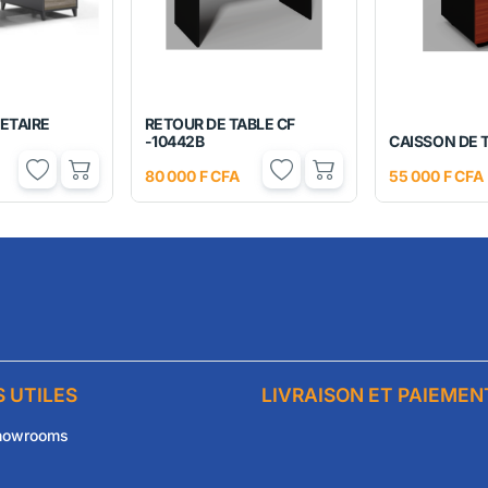
ETAIRE
RETOUR DE TABLE CF
-10442B
CAISSON DE 
80 000 F CFA
55 000 F CFA
S UTILES
LIVRAISON ET PAIEMEN
howrooms