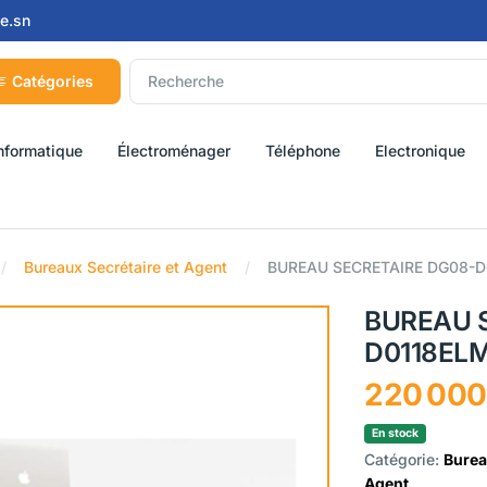
e.sn
Catégories
nformatique
Électroménager
Téléphone
Electronique
Bureaux Secrétaire et Agent
BUREAU SECRETAIRE DG08-D
BUREAU 
D0118EL
220 000
En stock
Catégorie:
Burea
Agent